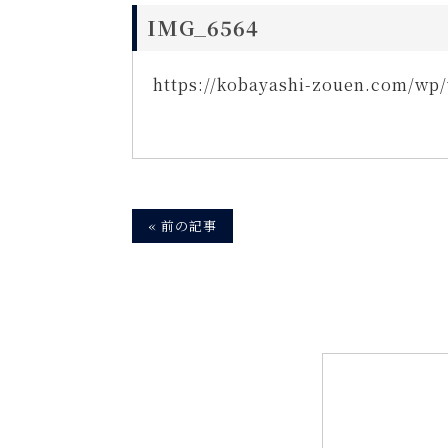
IMG_6564
https://kobayashi-zouen.com/wp
« 前の記事