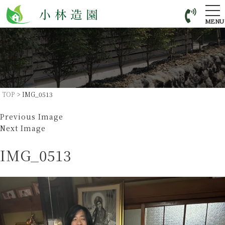
tog
nav
MENU
TOP
>
IMG_0513
Previous Image
Next Image
IMG_0513