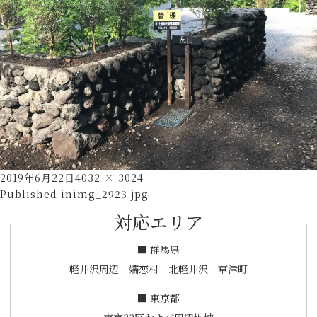
Posted
Full
2019年6月22日
4032 × 3024
投
on
size
Published in
img_2923.jpg
稿
対応エリア
ナ
ビ
■ 群馬県
ゲ
軽井沢周辺 嬬恋村 北軽井沢 草津町
ー
■ 東京都
シ