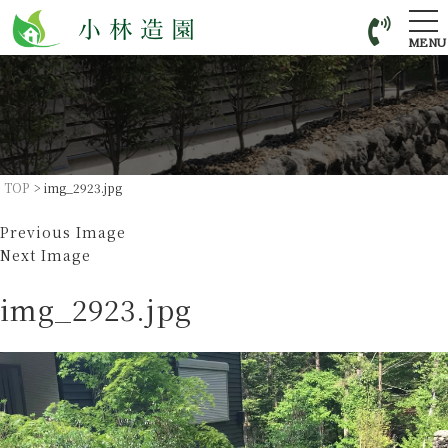
tog
nav
MENU
TOP
>
img_2923.jpg
Previous Image
Next Image
img_2923.jpg