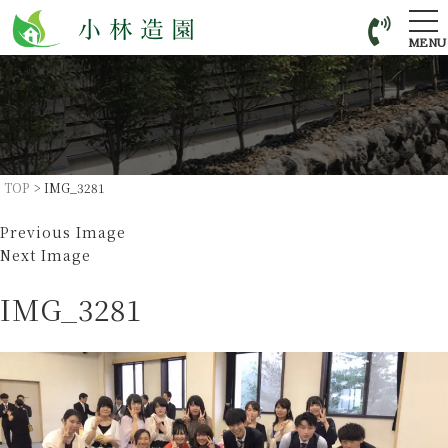
tog
nav
MENU
TOP
>
IMG_3281
Previous Image
Next Image
IMG_3281