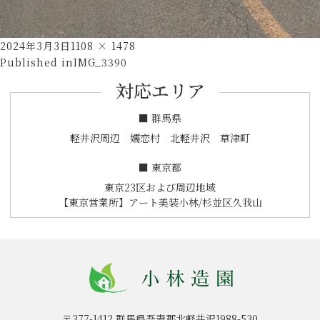
Posted
Full
2024年3月3日
1108 × 1478
投
on
size
Published in
IMG_3390
稿
対応エリア
ナ
ビ
■ 群馬県
ゲ
軽井沢周辺 嬬恋村 北軽井沢 草津町
ー
■ 東京都
シ
東京23区および周辺地域
ョ
【東京営業所】アート美装小林/杉並区久我山
ン
〒377-1412
群馬県吾妻郡北軽井沢1988-530