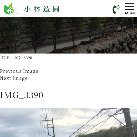
tog
nav
MENU
TOP
>
IMG_3390
Previous Image
Next Image
IMG_3390