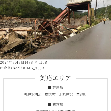
Posted
Full
2024年3月3日
1478 × 1108
投
on
size
Published in
IMG_3509
稿
対応エリア
ナ
ビ
■ 群馬県
ゲ
軽井沢周辺 嬬恋村 北軽井沢 草津町
ー
■ 東京都
シ