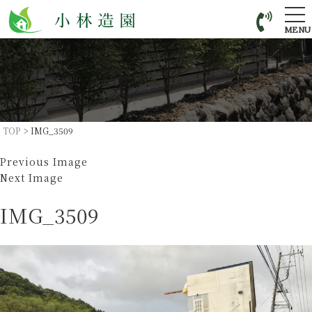
tog
nav
MENU
TOP
>
IMG_3509
Previous Image
Next Image
IMG_3509