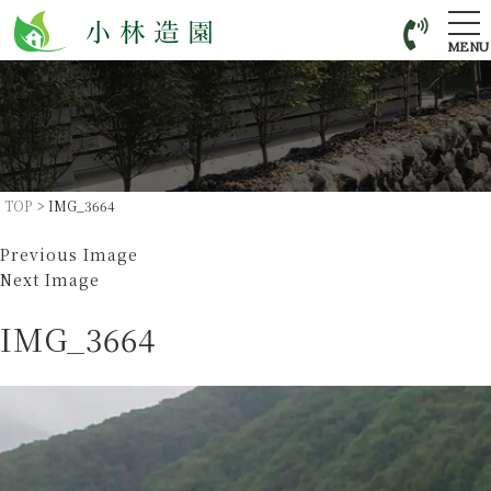
tog
nav
MENU
TOP
>
IMG_3664
Previous Image
Next Image
IMG_3664