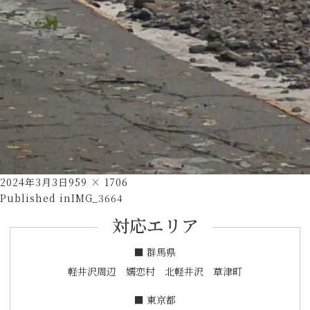
Posted
Full
2024年3月3日
959 × 1706
投
on
size
Published in
IMG_3664
稿
対応エリア
ナ
ビ
■ 群馬県
ゲ
軽井沢周辺 嬬恋村 北軽井沢 草津町
ー
■ 東京都