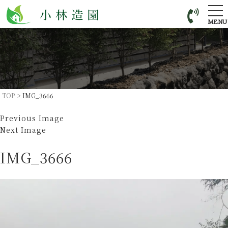
tog
nav
MENU
TOP
>
IMG_3666
Previous Image
Next Image
IMG_3666