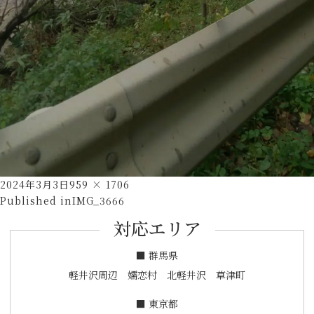
Posted
Full
2024年3月3日
959 × 1706
投
on
size
Published in
IMG_3666
稿
対応エリア
ナ
ビ
■ 群馬県
ゲ
軽井沢周辺 嬬恋村 北軽井沢 草津町
ー
■ 東京都