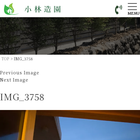
tog
nav
MENU
TOP
>
IMG_3758
Previous Image
Next Image
IMG_3758