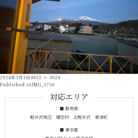
Posted
Full
2024年3月3日
4032 × 3024
投
on
size
Published in
IMG_3758
稿
対応エリア
ナ
ビ
■ 群馬県
ゲ
軽井沢周辺 嬬恋村 北軽井沢 草津町
ー
■ 東京都
シ