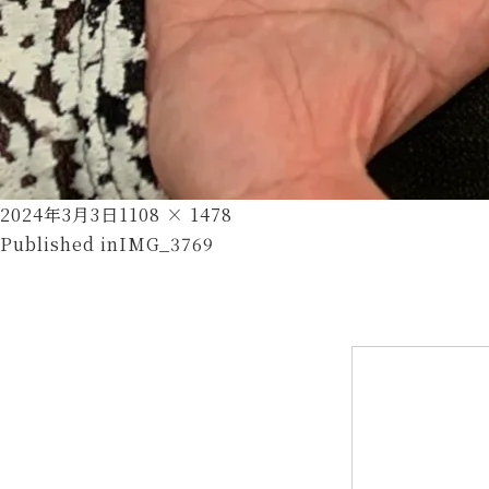
Posted
Full
2024年3月3日
1108 × 1478
投
on
size
Published in
IMG_3769
稿
ナ
ビ
ゲ
ー
シ
ョ