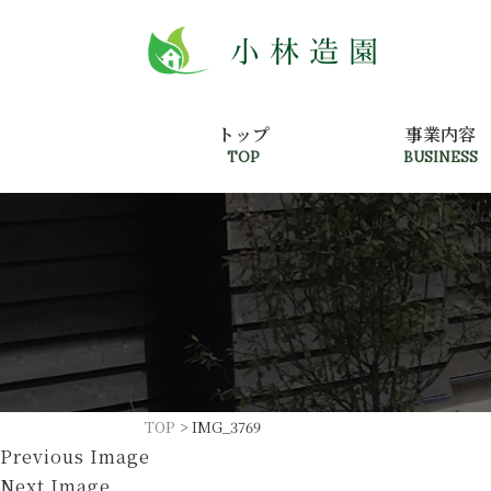
トップ
事業内容
TOP
BUSINESS
TOP
>
IMG_3769
Previous Image
Next Image