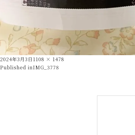
Posted
Full
2024年3月3日
1108 × 1478
投
on
size
Published in
IMG_3778
稿
ナ
ビ
ゲ
ー
シ
ョ