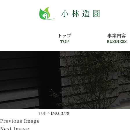
トップ
事業内容
TOP
BUSINESS
TOP
>
IMG_3778
Previous Image
Next Image