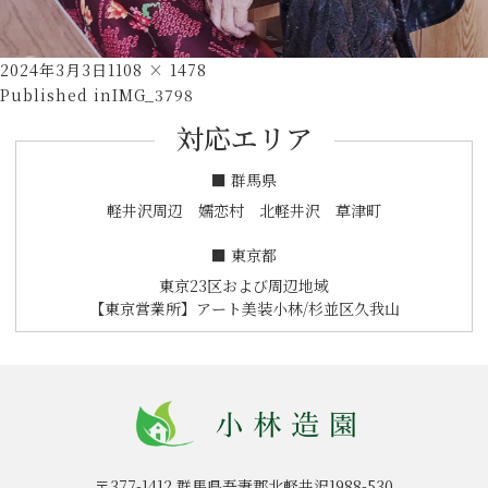
Posted
Full
2024年3月3日
1108 × 1478
投
on
size
Published in
IMG_3798
稿
対応エリア
ナ
ビ
■ 群馬県
ゲ
軽井沢周辺 嬬恋村 北軽井沢 草津町
ー
■ 東京都
シ
東京23区および周辺地域
ョ
【東京営業所】アート美装小林/杉並区久我山
ン
〒377-1412
群馬県吾妻郡北軽井沢1988-530