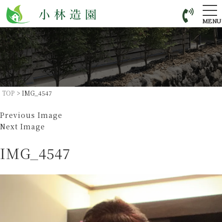
tog
nav
MENU
TOP
>
IMG_4547
Previous Image
Next Image
IMG_4547