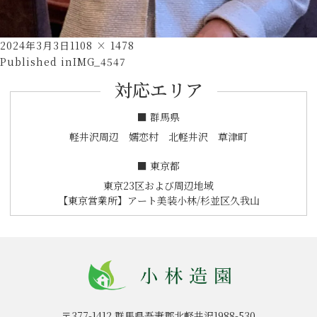
Posted
Full
2024年3月3日
1108 × 1478
投
on
size
Published in
IMG_4547
稿
対応エリア
ナ
ビ
■ 群馬県
ゲ
軽井沢周辺 嬬恋村 北軽井沢 草津町
ー
■ 東京都
シ
東京23区および周辺地域
ョ
【東京営業所】アート美装小林/杉並区久我山
ン
〒377-1412
群馬県吾妻郡北軽井沢1988-530