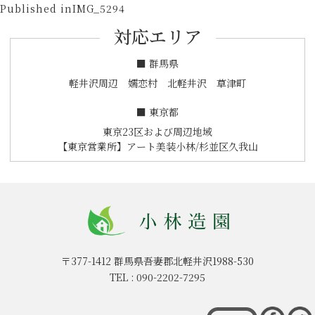
投
on
size
Published in
IMG_5294
稿
対応エリア
ナ
ビ
■ 群馬県
ゲ
軽井沢周辺 嬬恋村 北軽井沢 草津町
ー
■ 東京都
シ
東京23区および周辺地域
ョ
【東京営業所】アート美装小林/杉並区久我山
ン
〒377-1412
群馬県吾妻郡北軽井沢1988-530
TEL :
090-2202-7295