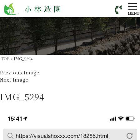
tog
nav
MENU
TOP
>
IMG_5294
Previous Image
Next Image
IMG_5294