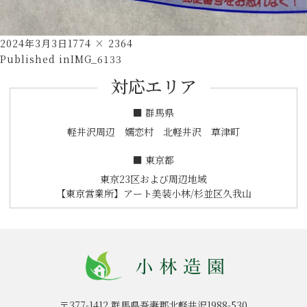
Posted
Full
2024年3月3日
1774 × 2364
投
on
size
Published in
IMG_6133
稿
対応エリア
ナ
ビ
■ 群馬県
ゲ
軽井沢周辺 嬬恋村 北軽井沢 草津町
ー
■ 東京都
シ
東京23区および周辺地域
ョ
【東京営業所】アート美装小林/杉並区久我山
ン
〒377-1412
群馬県吾妻郡北軽井沢1988-530