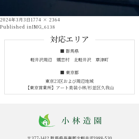
Posted
Full
2024年3月3日
1774 × 2364
投
on
size
Published in
IMG_6138
稿
対応エリア
ナ
ビ
■ 群馬県
ゲ
軽井沢周辺 嬬恋村 北軽井沢 草津町
ー
■ 東京都
シ
東京23区および周辺地域
ョ
【東京営業所】アート美装小林/杉並区久我山
ン
〒377-1412
群馬県吾妻郡北軽井沢1988-530