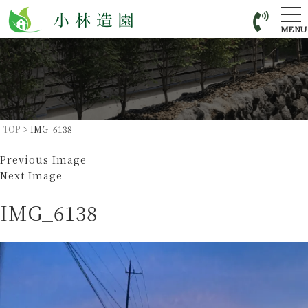
tog
nav
MENU
TOP
>
IMG_6138
Previous Image
Next Image
IMG_6138