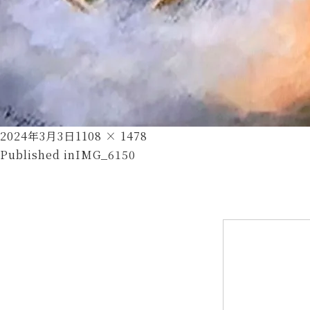
Posted
Full
2024年3月3日
1108 × 1478
投
on
size
Published in
IMG_6150
稿
ナ
ビ
ゲ
ー
シ
ョ