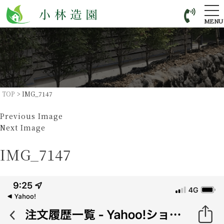
tog
nav
MENU
TOP
>
IMG_7147
Previous Image
Next Image
IMG_7147