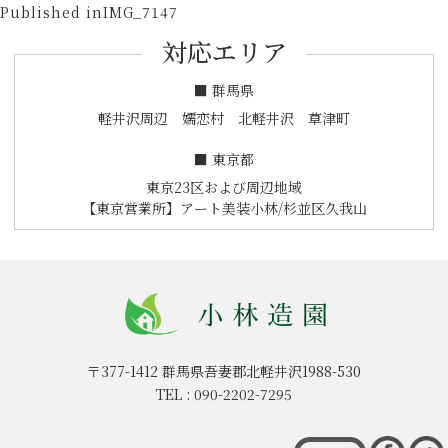
投
on
size
Published in
IMG_7147
稿
対応エリア
ナ
ビ
■ 群馬県
ゲ
軽井沢周辺 嬬恋村 北軽井沢 草津町
ー
■ 東京都
シ
東京23区および周辺地域
ョ
【東京営業所】アート美装小林/杉並区久我山
ン
〒377-1412
群馬県吾妻郡北軽井沢1988-530
TEL :
090-2202-7295