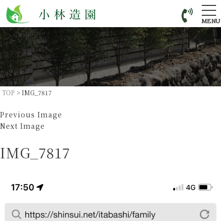
tog
nav
MENU
TOP
>
IMG_7817
Previous Image
Next Image
IMG_7817