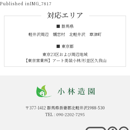
投
on
size
Published in
IMG_7817
稿
対応エリア
ナ
ビ
■ 群馬県
ゲ
軽井沢周辺 嬬恋村 北軽井沢 草津町
ー
■ 東京都
シ
東京23区および周辺地域
ョ
【東京営業所】アート美装小林/杉並区久我山
ン
〒377-1412
群馬県吾妻郡北軽井沢1988-530
TEL :
090-2202-7295