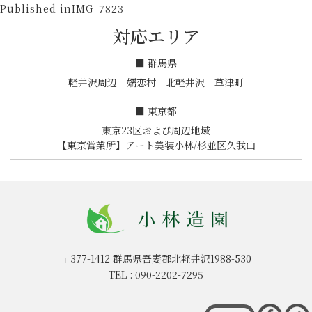
投
on
size
Published in
IMG_7823
稿
対応エリア
ナ
ビ
■ 群馬県
ゲ
軽井沢周辺 嬬恋村 北軽井沢 草津町
ー
■ 東京都
シ
東京23区および周辺地域
ョ
【東京営業所】アート美装小林/杉並区久我山
ン
〒377-1412
群馬県吾妻郡北軽井沢1988-530
TEL :
090-2202-7295