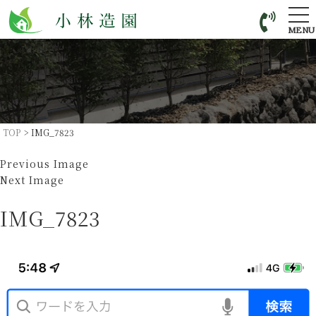
tog
nav
MENU
TOP
>
IMG_7823
Previous Image
Next Image
IMG_7823