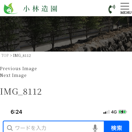
tog
nav
MENU
TOP
>
IMG_8112
Previous Image
Next Image
IMG_8112