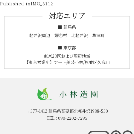
投
on
size
Published in
IMG_8112
稿
対応エリア
ナ
ビ
■ 群馬県
ゲ
軽井沢周辺 嬬恋村 北軽井沢 草津町
ー
■ 東京都
シ
東京23区および周辺地域
ョ
【東京営業所】アート美装小林/杉並区久我山
ン
〒377-1412
群馬県吾妻郡北軽井沢1988-530
TEL :
090-2202-7295