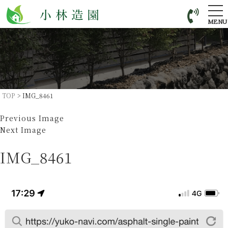
tog
nav
MENU
TOP
>
IMG_8461
Previous Image
Next Image
IMG_8461