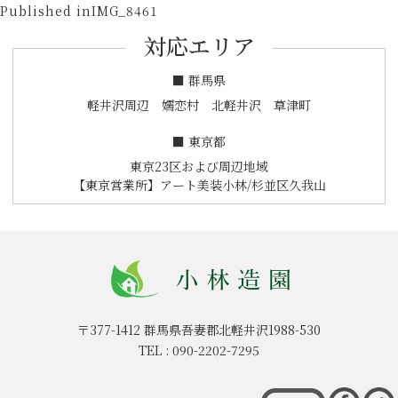
投
on
size
Published in
IMG_8461
稿
対応エリア
ナ
ビ
■ 群馬県
ゲ
軽井沢周辺 嬬恋村 北軽井沢 草津町
ー
■ 東京都
シ
東京23区および周辺地域
ョ
【東京営業所】アート美装小林/杉並区久我山
ン
〒377-1412
群馬県吾妻郡北軽井沢1988-530
TEL :
090-2202-7295