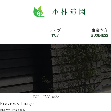
トップ
事業内容
TOP
BUSINESS
TOP
>
IMG_8672
Previous Image
Next Image