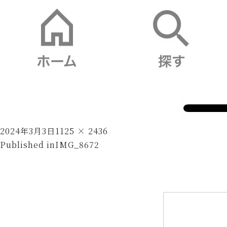
Posted
Full
2024年3月3日
1125 × 2436
投
on
size
Published in
IMG_8672
稿
ナ
ビ
ゲ
ー