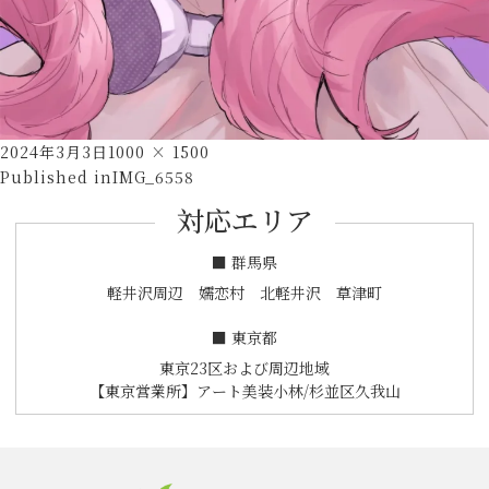
Posted
Full
2024年3月3日
1000 × 1500
投
on
size
Published in
IMG_6558
稿
対応エリア
ナ
ビ
■ 群馬県
ゲ
軽井沢周辺 嬬恋村 北軽井沢 草津町
ー
■ 東京都
シ
東京23区および周辺地域
ョ
【東京営業所】アート美装小林/杉並区久我山
ン