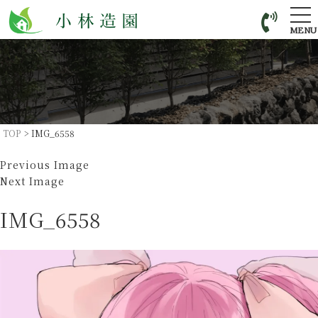
tog
nav
MENU
TOP
>
IMG_6558
Previous Image
Next Image
IMG_6558