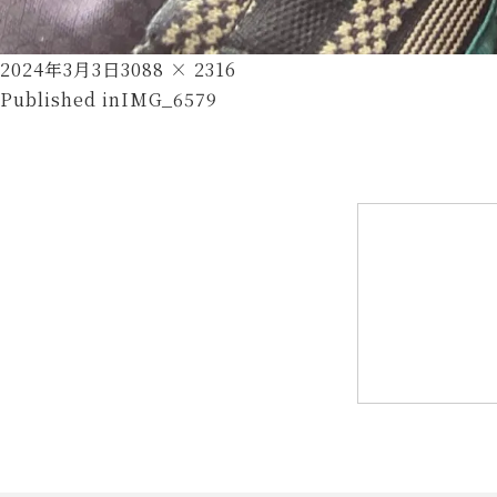
Posted
Full
2024年3月3日
3088 × 2316
投
on
size
Published in
IMG_6579
稿
ナ
ビ
ゲ
ー
シ
ョ
ン