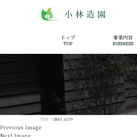
トップ
事業内容
TOP
BUSINESS
TOP
>
IMG_6579
Previous Image
Next Image