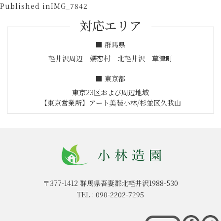
投
on
size
Published in
IMG_7842
稿
対応エリア
ナ
ビ
■ 群馬県
ゲ
軽井沢周辺 嬬恋村 北軽井沢 草津町
ー
■ 東京都
シ
東京23区および周辺地域
ョ
【東京営業所】アート美装小林/杉並区久我山
ン
〒377-1412
群馬県吾妻郡北軽井沢1988-530
TEL :
090-2202-7295