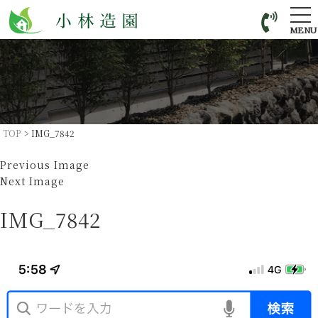
tog
nav
MENU
TOP
>
IMG_7842
Previous Image
Next Image
IMG_7842