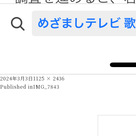
Posted
Full
2024年3月3日
1125 × 2436
投
on
size
Published in
IMG_7843
稿
ナ
ビ
ゲ
ー